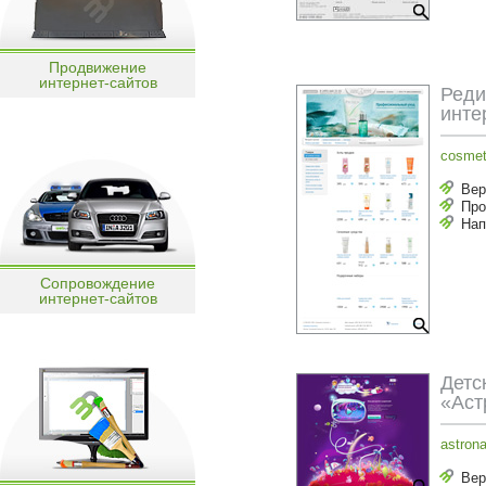
Продвижение
интернет-сайтов
Реди
инте
cosmet
Вер
Про
Нап
Сопровождение
интернет-сайтов
Детс
«Аст
astrona
Вер