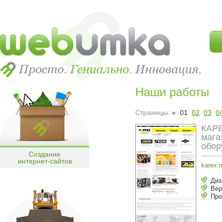
Наши работы
Страницы:
« 01
02
03
0
КАРЕ
мага
обор
Создание
интернет-сайтов
karex.r
Диз
Вер
Про