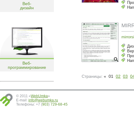
Про
Веб-
Нап
дизайн
MIR
mirrors
Диз
Вер
Про
Нап
Веб-
программирование
Страницы:
« 01
02
03
0
© 2011 «
WebUmka
»
E-mail:
info@webumka.ru
Телефоны: +7 (
903
)
729-68-45