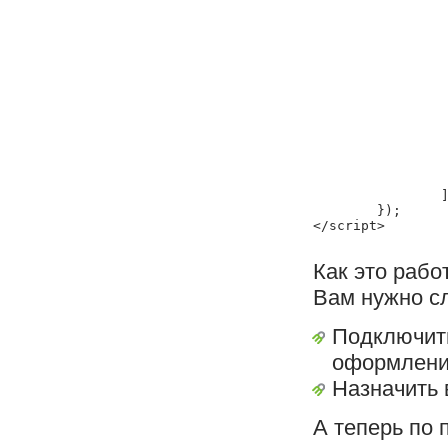
			}
			
				'field':
				'name': 
				'alertClas
				'rule': 		/([
			}
			
				'field': 	
				'name': 
				'alertClas
				'rule': 		/([a-zа-я\-\.\,\\\
			
		], 10);

	});

Как это рабо
Вам нужно с
Подключит
оформлени
Назначить 
А теперь по 