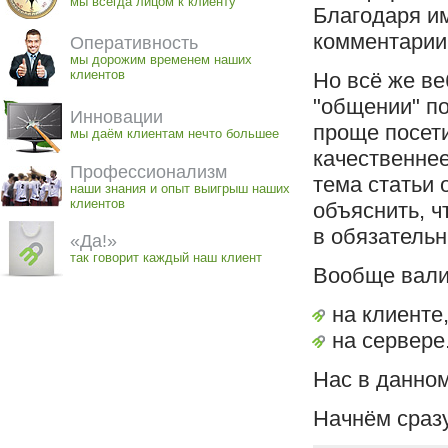
мы всегда лицом к клиенту
Благодаря им
комментарии
Оперативность
мы дорожим временем наших
клиентов
Но всё же ве
"общении" по
Инновации
проще посет
мы даём клиентам нечто большее
качественне
Профессионализм
тема статьи 
наши знания и опыт выигрыш наших
клиентов
объяснить, ч
в обязательн
«Да!»
так говорит каждый наш клиент
Вообще вали
на клиенте,
на сервере
Нас в данном
Начнём сразу