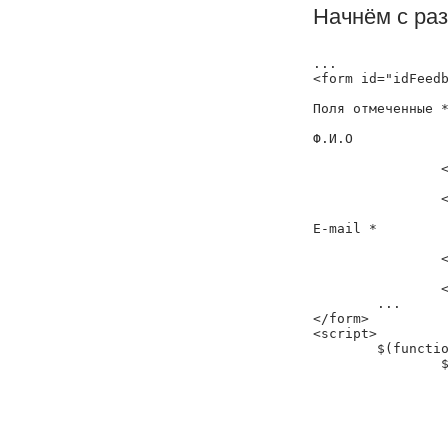
Начнём с ра
...

<form id="idFeedb
Поля отмеченные *
Ф.И.О

		<input type="text" name="fio" style="width:400px;" value="">

		<small>Пример: <a href="javascript: void(0)" onclick="$('#idFeedbackForm input[name=\'fio\']').attr('value', $(this).html());">Адимнов Админ Админович</a></small>

E-mail *

		<input type="text" name="email" style="width:400px;" value="">

		<small>Пример: <a href="javascript: void(0)" onclick="$('#idFeedbackForm input[name=\'email\']').attr('value', $(this).html());">info@webumka.ru</a></small>

	...

</form>

<script>

	$(function () {

		$('#idFeedbackForm').validateform([

			
				'field':
				'name':
				'alertClas
				'rule': 		/([