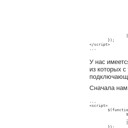
			}
			
				'field':
				'name': 
				'alertClas
				'rule': 		/^([a-z0-9_\-]+\.)*[a-z0-9_\-]+@([
			}
			.
		], 10);

	});

</script>

У нас имеетс
из которых с
подключающи
Сначала нам 
...

<script>

	$(function () {

		$('#idFeedbackForm').validateform([

		...

		], 10);

	});
