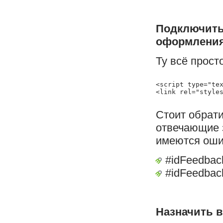
Подключить
оформления
Ту всё просто
<script type="tex
Стоит обрат
отвечающие 
имеются ошиб
#idFeedback
#idFeedback
Назначить в