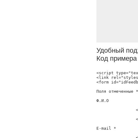
Удобный под
Код примера
<script type="tex
<link rel="styles
<form id="idFeedb
Поля отмеченные *
Ф.И.О

		<input type="text" name="fio" style="width:400px;" value="">

		<small>Пример: <a href="javascript: void(0)" onclick="$('#idFeedbackForm input[name=\'fio\']').attr('value', $(this).html());">Адимнов Админ Админович</a></small>

E-mail *

		<input type="text" name="email" style="width:400px;" value="">
