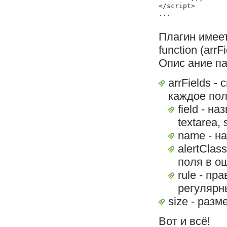
</script>

Плагин имеет
function (arrFi
Опис ание п
arrFields 
каждое по
field - н
textarea, 
name - н
alertClas
поля в о
rule - п
регулярн
size - раз
Вот и всё!