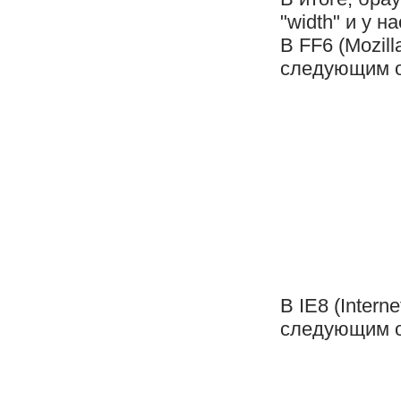
"width" и у 
В FF6 (Mozil
следующим о
В IE8 (Intern
следующим о