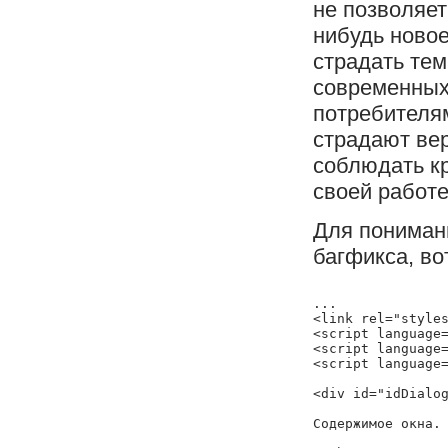
не позволяет
нибудь новое
страдать тем
современных
потребителям
страдают вер
соблюдать кр
своей работе
Для понимани
багфикса, во
...

<link rel="styles
<script language=
<script language=
<script language=
<div id="idDialog
Содержимое окна.
