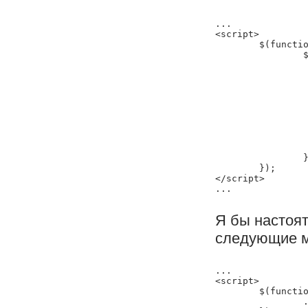
...

<script>

	$(function () {

		$('#idDialog').dialog({

			'title': 'Диалогов
			'position': 'c
			'modal': 
			'width': 'a
			'button
				'Ок': fun
					$("#idDialog").remov
			
			
		});

	});

</script>

Я бы настоя
следующие м
...

<script>

	$(function () {

		...
