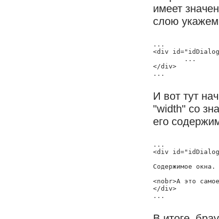
имеет значен
слою укажем
...

<div id="idDialog
	...

</div>

И вот тут на
"width" со з
его содержим
...

<div id="idDialog
Содержимое окна.

<nobr>А это самое
</div>

В итоге, бра