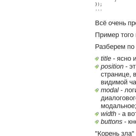
});

Всё очень пр
Пример того 
Разберем по
title
- ясно 
position
- э
странице, 
видимой ча
modal
- лог
диалоговог
модальное
width
- а во
buttons
- кн
"Корень зла"