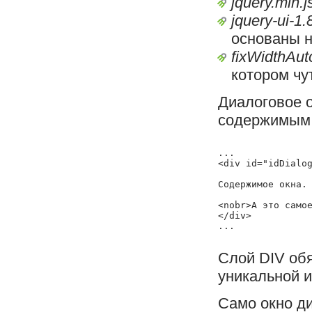
jquery.min.j
jquery-ui-1.
основаны н
fixWidthAuto
котором чу
Диалоговое о
содержимым
...

<div id="idDialog
Содержимое окна.

<nobr>А это самое
</div>

Слой DIV обя
уникальной и
Само окно д