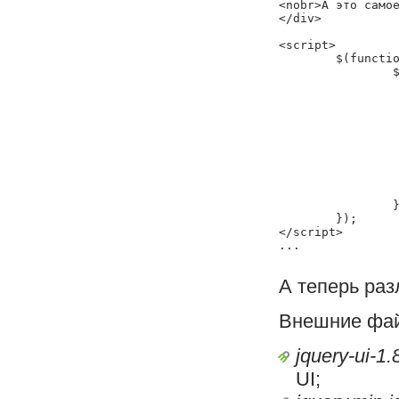
<nobr>А это самое
</div>

<script>

	$(function () {

		$('#idDialog').dialog({

			'title': 'Диалогов
			'position': 'c
			'modal': 
			'width': 'a
			'button
				'Ок': fun
					$("#idDialog").remov
			
			
		});

	});

</script>

А теперь раз
Внешние фа
jquery-ui-1
UI;