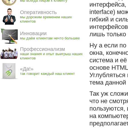
мы всегда лицом к клиенту
интерфейса, 
interface) мо
Оперативность
мы дорожим временем наших
гибкий и сил
клиентов
интерфейсов,
Инновации
лишь только 
мы даём клиентам нечто большее
Ну а если по
Профессионализм
окна, конечн
наши знания и опыт выигрыш наших
клиентов
система и её
основе HTML-
«Да!»
так говорит каждый наш клиент
Углубляться 
тема данной 
Так уж сложил
что не смотр
пользуются, 
на компьютер
предполагает