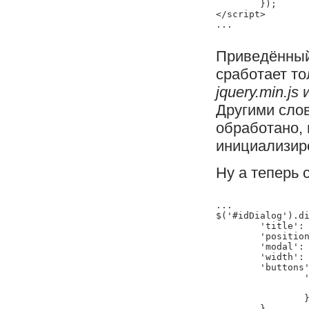
	});

</script>

Приведённый 
сработает то
jquery.min.js
и
Другими сло
обработано, 
инициализир
Ну а теперь 
...

$('#idDialog').di
	'title': 'Диалоговое окно',

	'position': 'center',

	'modal': true,

	'width': 'auto',

	'buttons':{

		'Ок': function () {

			$("#idDialog").remove(); // Закрываем 
		}

	}
