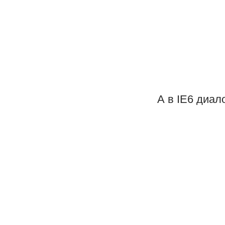
А в IE6 диал